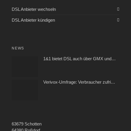
DSL Anbieter wechseln
DSL Anbieter kündigen
NEWS
1&1 bietet DSL auch über GMX und WEB.DE
Verivox-Umfrage: Verbraucher zufrieden mit ihrem Kabel- und Internetanbieter
63679 Schotten
64380 Roßdorf