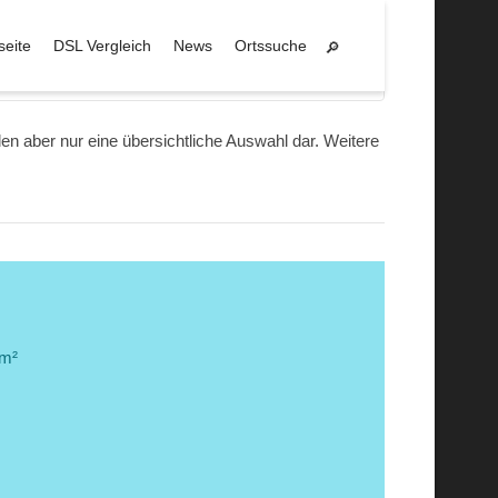
seite
DSL Vergleich
News
Ortssuche
Donaustauf
len aber nur eine übersichtliche Auswahl dar. Weitere
km²