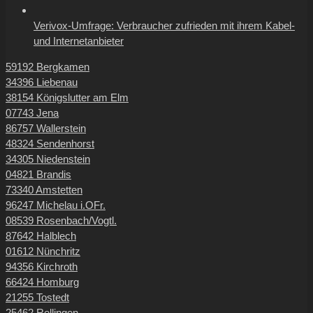
Verivox-Umfrage: Verbraucher zufrieden mit ihrem Kabel-
und Internetanbieter
59192 Bergkamen
34396 Liebenau
38154 Königslutter am Elm
07743 Jena
86757 Wallerstein
48324 Sendenhorst
34305 Niedenstein
04821 Brandis
73340 Amstetten
96247 Michelau i.OFr.
08539 Rosenbach/Vogtl.
87642 Halblech
01612 Nünchritz
94356 Kirchroth
66424 Homburg
21255 Tostedt
25462 Rellingen