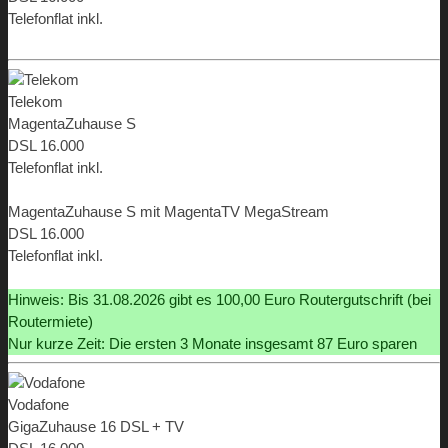
Telefonflat inkl.
ab 9,99 €
Telekom
MagentaZuhause S
DSL 16.000
Telefonflat inkl.
ab 9,95 €
MagentaZuhause S mit MagentaTV MegaStream
DSL 16.000
Telefonflat inkl.
ab 9,95 €
Hinweis: Bis 31.08.2026 gibt es 100,00 Euro Routergutschrift (bei
Routermiete)
Nur kurze Zeit: Die ersten 3 Monate insgesamt 87 Euro sparen
Vodafone
GigaZuhause 16 DSL + TV