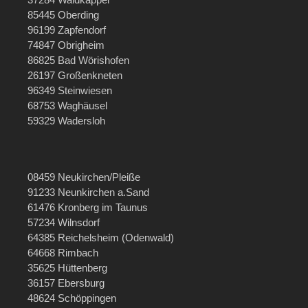
85445 Oberding
96199 Zapfendorf
74847 Obrigheim
86825 Bad Wörishofen
26197 Großenkneten
96349 Steinwiesen
68753 Waghäusel
59329 Wadersloh
08459 Neukirchen/Pleiße
91233 Neunkirchen a.Sand
61476 Kronberg im Taunus
57234 Wilnsdorf
64385 Reichelsheim (Odenwald)
64668 Rimbach
35625 Hüttenberg
36157 Ebersburg
48624 Schöppingen