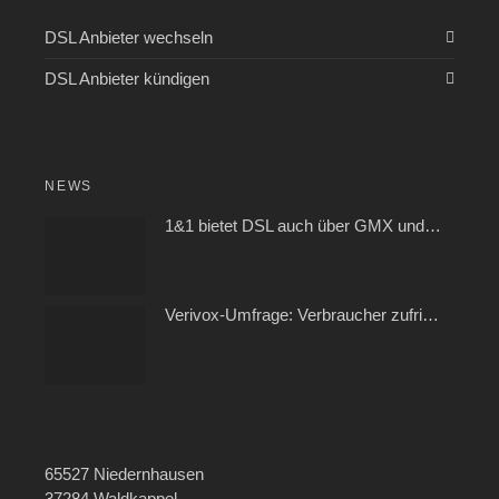
DSL Anbieter wechseln
DSL Anbieter kündigen
NEWS
1&1 bietet DSL auch über GMX und WEB.DE
Verivox-Umfrage: Verbraucher zufrieden mit ihrem Kabel- und Internetanbieter
65527 Niedernhausen
37284 Waldkappel