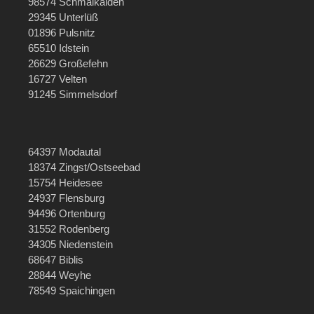
98574 Schmalkalden
29345 Unterlüß
01896 Pulsnitz
65510 Idstein
26629 Großefehn
16727 Velten
91245 Simmelsdorf
64397 Modautal
18374 Zingst/Ostseebad
15754 Heidesee
24937 Flensburg
94496 Ortenburg
31552 Rodenberg
34305 Niedenstein
68647 Biblis
28844 Weyhe
78549 Spaichingen