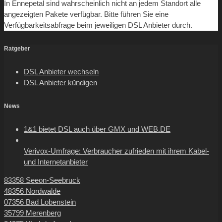
In Ennepetal sind wahrscheinlich nicht an jedem Standort alle
angezeigten Pakete verfügbar. Bitte führen Sie eine
Verfügbarkeitsabfrage beim jeweiligen DSL Anbieter durch.
Ratgeber
DSL Anbieter wechseln
DSL Anbieter kündigen
News
1&1 bietet DSL auch über GMX und WEB.DE
Verivox-Umfrage: Verbraucher zufrieden mit ihrem Kabel-
und Internetanbieter
83358 Seeon-Seebruck
48356 Nordwalde
07356 Bad Lobenstein
35799 Merenberg