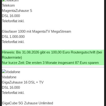
Telekom
MagentaZuhause S
DSL 16.000
Telefonflat inkl.
ab 9,95 €
Glasfaser 1000 mit MagentaTV MegaStream
DSL 1.000.000
Telefonflat inkl.
ab 9,95 €
Hinweis: Bis 31.08.2026 gibt es 100,00 Euro Routergutschrift (bei
Routermiete)
Nur kurze Zeit: Die ersten 3 Monate insgesamt 87 Euro sparen
Vodafone
GigaZuhause 16 DSL + TV
DSL 16.000
Telefonflat inkl.
ab 19,98 €
GigaCube 5G Zuhause Unlimited