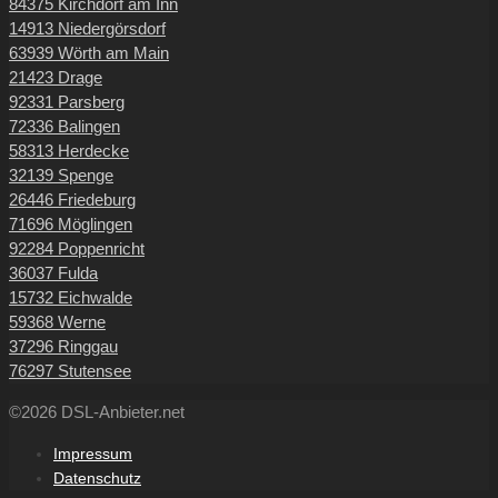
84375 Kirchdorf am Inn
14913 Niedergörsdorf
63939 Wörth am Main
21423 Drage
92331 Parsberg
72336 Balingen
58313 Herdecke
32139 Spenge
26446 Friedeburg
71696 Möglingen
92284 Poppenricht
36037 Fulda
15732 Eichwalde
59368 Werne
37296 Ringgau
76297 Stutensee
©2026 DSL-Anbieter.net
Impressum
Datenschutz