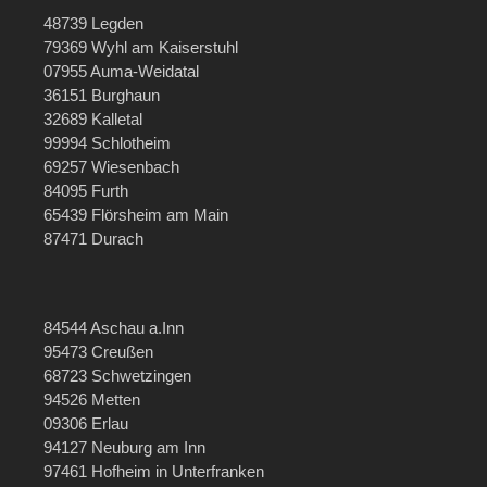
48739 Legden
79369 Wyhl am Kaiserstuhl
07955 Auma-Weidatal
36151 Burghaun
32689 Kalletal
99994 Schlotheim
69257 Wiesenbach
84095 Furth
65439 Flörsheim am Main
87471 Durach
84544 Aschau a.Inn
95473 Creußen
68723 Schwetzingen
94526 Metten
09306 Erlau
94127 Neuburg am Inn
97461 Hofheim in Unterfranken