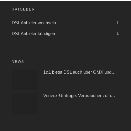
RATGEBER
DSL Anbieter wechseln
DSL Anbieter kündigen
NEWS
1&1 bietet DSL auch über GMX und WEB.DE
Verivox-Umfrage: Verbraucher zufrieden mit ihrem Kabel- und Internetanbieter