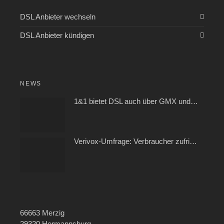
DSL Anbieter wechseln
DSL Anbieter kündigen
NEWS
1&1 bietet DSL auch über GMX und WEB.DE
Verivox-Umfrage: Verbraucher zufrieden mit ihrem Kabel- und Internetanbieter
66663 Merzig
29320 Hermannsburg