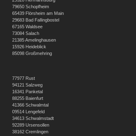
79650 Schopfheim
65439 Flörsheim am Main
29683 Bad Fallingbostel
67165 Waldsee
73084 Salach
21385 Amelinghausen
15926 Heideblick
85098 Großmehring
77977 Rust
94121 Salzweg
16341 Panketal
88255 Baienfurt
41366 Schwalmtal
09514 Lengefeld
34613 Schwalmstadt
92289 Ursensollen
38162 Cremlingen