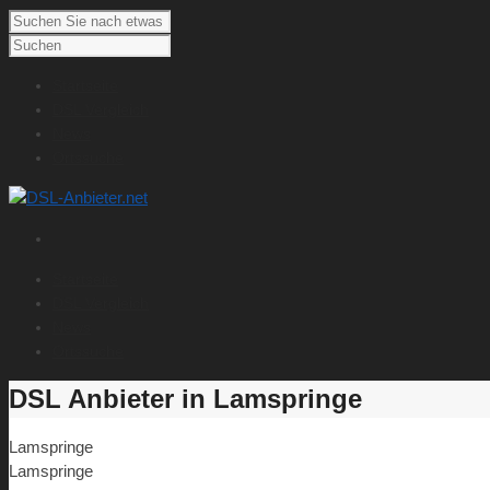
Startseite
DSL Vergleich
News
Ortssuche
Startseite
DSL Vergleich
News
Ortssuche
DSL Anbieter in Lamspringe
Lamspringe
Lamspringe