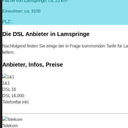
Fläche von Lamspringe: ca. 23 km²
Einwohner: ca. 3100
PLZ: ,
Die DSL Anbieter in Lamspringe
Nachfolgend finden Sie einige der in Frage kommenden Tarife für La
liefern.
Anbieter, Infos, Preise
1&1
DSL 16
DSL 16.000
Telefonflat inkl.
ab 9,99 €
Telekom