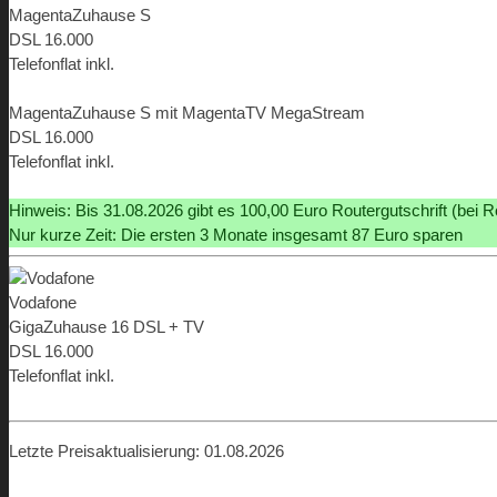
MagentaZuhause S
DSL 16.000
Telefonflat inkl.
ab 9,95 €
MagentaZuhause S mit MagentaTV MegaStream
DSL 16.000
Telefonflat inkl.
ab 9,95 €
Hinweis: Bis 31.08.2026 gibt es 100,00 Euro Routergutschrift (bei R
Nur kurze Zeit: Die ersten 3 Monate insgesamt 87 Euro sparen
Vodafone
GigaZuhause 16 DSL + TV
DSL 16.000
Telefonflat inkl.
ab 19,98 €
Letzte Preisaktualisierung: 01.08.2026