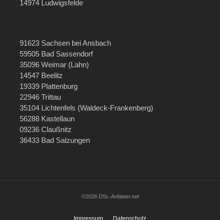
14974 Ludwigsfelde
91623 Sachsen bei Ansbach
59505 Bad Sassendorf
35096 Weimar (Lahn)
14547 Beelitz
19339 Plattenburg
22946 Trittau
35104 Lichtenfels (Waldeck-Frankenberg)
56288 Kastellaun
09236 Claußnitz
36433 Bad Salzungen
©2026 DSL-Anbieter.net
Impressum
Datenschutz