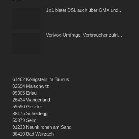
1&1 bietet DSL auch über GMX und WEB.DE
Verivox-Umfrage: Verbraucher zufrieden mit ihrem Kabel- und Internetanbieter
61462 Königstein im Taunus
02694 Malschwitz
09306 Erlau
26434 Wangerland
59590 Geseke
88175 Scheidegg
59379 Selm
91233 Neunkirchen am Sand
88410 Bad Wurzach