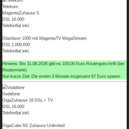
Telekom
MagentaZuhause S
DSL 16.000
Telefonflat inkl.
ab 9,95 €
Glasfaser 1000 mit MagentaTV MegaStream
DSL 1.000.000
Telefonflat inkl.
ab 9,95 €
Hinweis: Bis 31.08.2026 gibt es 100,00 Euro Routergutschrift (bei
Routermiete)
Nur kurze Zeit: Die ersten 3 Monate insgesamt 87 Euro sparen
Vodafone
GigaZuhause 16 DSL + TV
DSL 16.000
Telefonflat inkl.
ab 19,98 €
GigaCube 5G Zuhause Unlimited