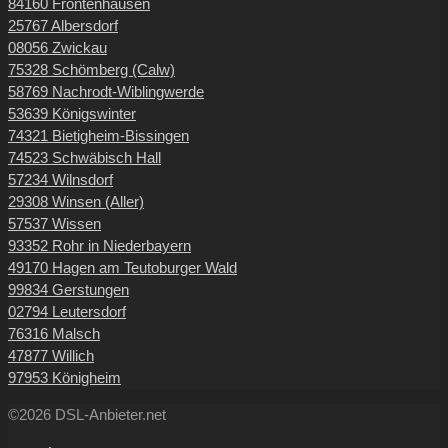
84160 Frontenhausen
25767 Albersdorf
08056 Zwickau
75328 Schömberg (Calw)
58769 Nachrodt-Wiblingwerde
53639 Königswinter
74321 Bietigheim-Bissingen
74523 Schwäbisch Hall
57234 Wilnsdorf
29308 Winsen (Aller)
57537 Wissen
93352 Rohr in Niederbayern
49170 Hagen am Teutoburger Wald
99834 Gerstungen
02794 Leutersdorf
76316 Malsch
47877 Willich
97953 Königheim
©2026 DSL-Anbieter.net