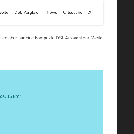
seite
DSL Vergleich
News
Ortssuche
Garching a.d.Alz
tellen aber nur eine kompakte DSL Auswahl dar. Weitere
ca. 16 km²