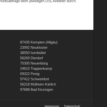
arkeitsabfrage beim jeweiligen DSL Anbieter durch.
87435 Kempten (Allgäu)
23992 Neukloster
38550 Isenbüttel
56269 Dierdorf
75305 Neuenbürg
24610 Trappenkamp
09322 Penig
97412 Schweinfurt
56218 Mülheim-Kärlich
97688 Bad Kissingen
Impressum
Datenschutz