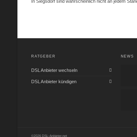
In Siegsdorf sind wahrscheinlich nicht an jedem Stand
RATGEBER
NEWS
DSL Anbieter wechseln
DSL Anbieter kündigen
©2026 DSL-Anbieter.net