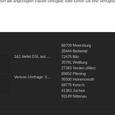
ort alle angezeigten Pakete verfügbar. Bitte führen Sie eine Verfügb
88709 Meersburg
35444 Biebertal
1&1 bietet DSL auch über GMX und WEB.DE
72475 Bitz
35781 Weilburg
27283 Verden (Aller)
85652 Pliening
Verivox-Umfrage: Verbraucher zufrieden mit ihrem Kabel- und Internetanbieter
95500 Heinersreuth
68775 Ketsch
41363 Jüchen
93149 Nittenau