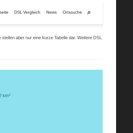
seite
DSL Vergleich
News
Ortssuche
Zell am Main
e stellen aber nur eine kurze Tabelle dar. Weitere DSL
62 km²