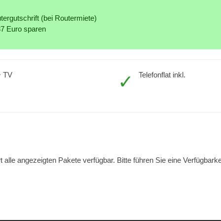
ergutschrift (bei Routermiete)
87 Euro sparen
+ TV
Telefonflat inkl.
rt alle angezeigten Pakete verfügbar. Bitte führen Sie eine Verfügbark