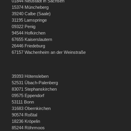
01844 Neustadt in Sachsen
15374 Müncheberg
39240 Calbe (Saale)
31195 Lamspringe
09322 Penig
94544 Hofkirchen
67655 Kaiserslautern
26446 Friedeburg
67157 Wachenheim an der Weinstraße
39393 Hötensleben
52531 Übach-Palenberg
83071 Stephanskirchen
09575 Eppendorf
53111 Bonn
31683 Obernkirchen
90574 Roßtal
18236 Kröpelin
85244 Röhrmoos