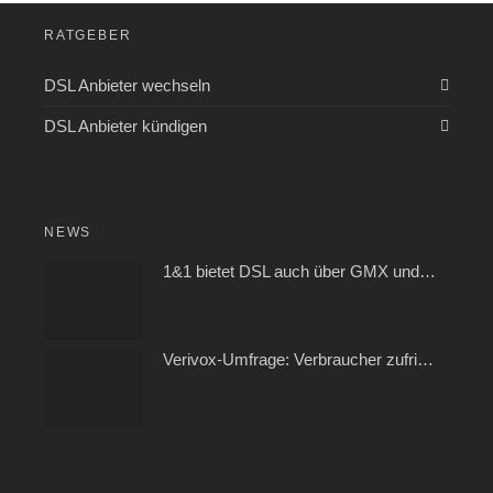
RATGEBER
DSL Anbieter wechseln
DSL Anbieter kündigen
NEWS
1&1 bietet DSL auch über GMX und WEB.DE
Verivox-Umfrage: Verbraucher zufrieden mit ihrem Kabel- und Internetanbieter