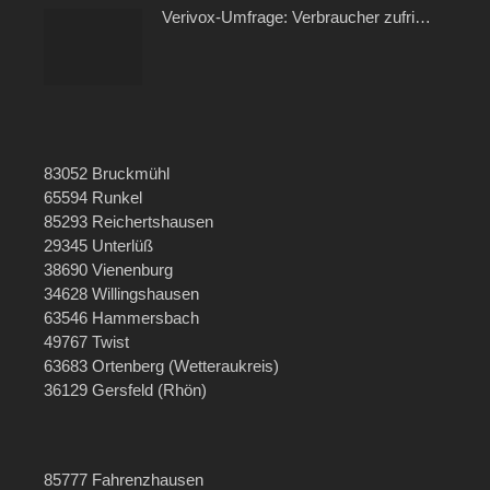
Verivox-Umfrage: Verbraucher zufrieden mit ihrem Kabel- und Internetanbieter
83052 Bruckmühl
65594 Runkel
85293 Reichertshausen
29345 Unterlüß
38690 Vienenburg
34628 Willingshausen
63546 Hammersbach
49767 Twist
63683 Ortenberg (Wetteraukreis)
36129 Gersfeld (Rhön)
85777 Fahrenzhausen