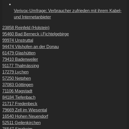
Verivox-Umfrage: Verbraucher zufrieden mit ihrem Kabel-
und Internetanbieter
23858 Reinfeld (Holstein)
95460 Bad Berneck i.Fichtelgebirge
99974 Unstruttal
94474 Vilshofen an der Donau
61479 Glashütten
79410 Badenweiler
91177 Thalmässing
17279 Lychen
57250 Netphen
37083 Göttingen
71106 Magstadt
84184 Tiefenbach
21717 Fredenbeck
79669 Zell im Wiesental
16540 Hohen Neuendorf
52511 Geilenkirchen
76547 Sinzheim