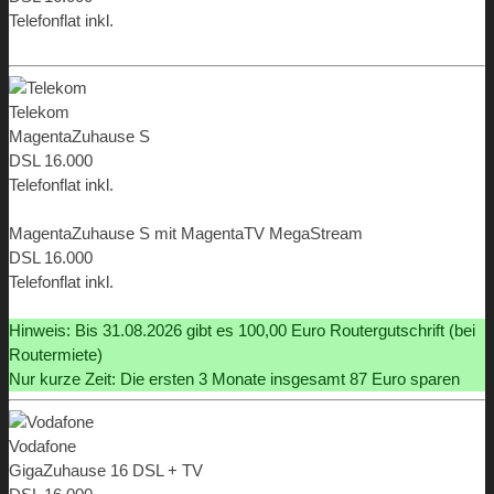
Telefonflat inkl.
ab 9,99 €
Telekom
MagentaZuhause S
DSL 16.000
Telefonflat inkl.
ab 9,95 €
MagentaZuhause S mit MagentaTV MegaStream
DSL 16.000
Telefonflat inkl.
ab 9,95 €
Hinweis: Bis 31.08.2026 gibt es 100,00 Euro Routergutschrift (bei
Routermiete)
Nur kurze Zeit: Die ersten 3 Monate insgesamt 87 Euro sparen
Vodafone
GigaZuhause 16 DSL + TV