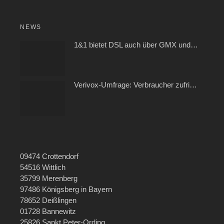
NEWS
1&1 bietet DSL auch über GMX und WEB.DE
Verivox-Umfrage: Verbraucher zufrieden mit ihrem Kabel- und Internetanbieter
09474 Crottendorf
54516 Wittlich
35799 Merenberg
97486 Königsberg in Bayern
78652 Deißlingen
01728 Bannewitz
25826 Sankt Peter-Ording