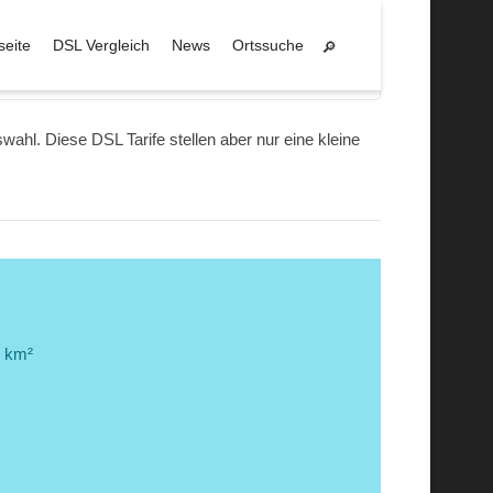
seite
DSL Vergleich
News
Ortssuche
Treffurt
hl. Diese DSL Tarife stellen aber nur eine kleine
7 km²