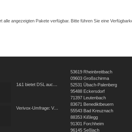
t alle angezeigten Pakete verfügbar. Bitte führen Sie eine Verfügbark
53619 Rheinbreitbach
09603 Großschirma
1&1 bietet DSL auch über GMX und WEB.DE
52531 Übach-Palenberg
95488 Eckersdorf
71397 Leutenbach
83671 Benediktbeuern
Verivox-Umfrage: Verbraucher zufrieden mit ihrem Kabel- und Internetanbieter
55543 Bad Kreuznach
88353 Kißlegg
91301 Forchheim
96145 Seßlach