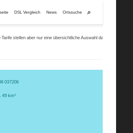
seite
DSL Vergleich
News
Ortssuche
Lollar
Tarife stellen aber nur eine übersichtliche Auswahl dar.
08 037206
. 49 km²