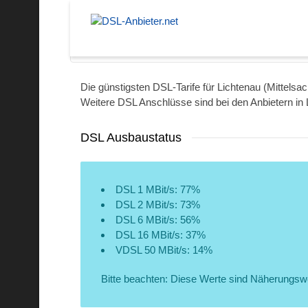
Hemer
Die günstigsten DSL-Tarife für Lichtenau (Mittelsac
Weitere DSL Anschlüsse sind bei den Anbietern in 
DSL Ausbaustatus
DSL 1 MBit/s: 77%
DSL 2 MBit/s: 73%
DSL 6 MBit/s: 56%
DSL 16 MBit/s: 37%
VDSL 50 MBit/s: 14%
Bitte beachten: Diese Werte sind Näherungsw