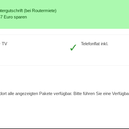
ergutschrift (bei Routermiete)
87 Euro sparen
+ TV
Telefonflat inkl.
ort alle angezeigten Pakete verfügbar. Bitte führen Sie eine Verfügb